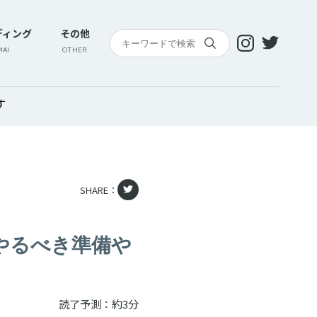
ディング
その他
AI
OTHER
す
SHARE：
やるべき準備や
読了予測：約3分