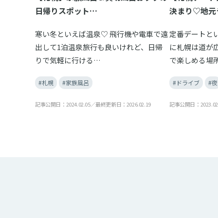
日帰りスポット…
決まり♡地元
寒い冬といえば温泉♡ 飛行機や電車で遠
定番デートと
出して1泊温泉旅行も良いけれど、日帰
に札幌は道が
りで気軽に行ける…
で楽しめる場
#札幌
#家族風呂
#ドライブ
#夜
記事公開日：2024.02.05／最終更新日：2026.02.19
記事公開日：2023.02