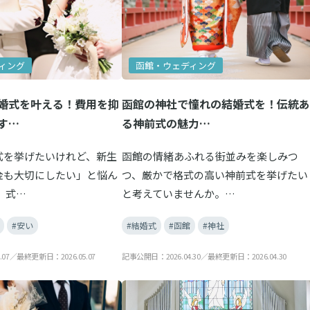
ィング
函館・ウェディング
婚式を叶える！費用を抑
函館の神社で憧れの結婚式を！伝統あ
す…
る神前式の魅力…
式を挙げたいけれど、新生
函館の情緒あふれる街並みを楽しみつ
金も大切にしたい」と悩ん
つ、厳かで格式の高い神前式を挙げたい
 式…
と考えていませんか。…
#安い
#結婚式
#函館
#神社
.07／最終更新日：2026.05.07
記事公開日：2026.04.30／最終更新日：2026.04.30