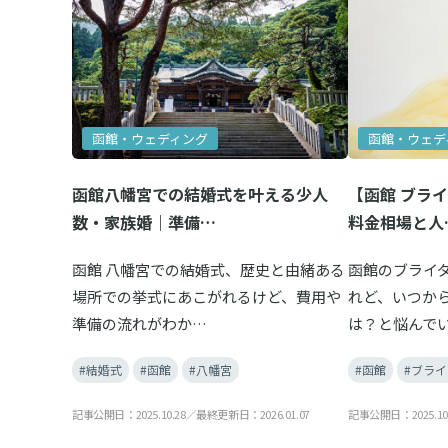
函館・ウェディング
函館・ウェデ
函館八幡宮での結婚式を叶える少人
【函館 ブラ
数・家族婚｜準備…
料金相場と人
函館 八幡宮での結婚式、歴史と由緒ある
函館のブライ
場所での挙式にあこがれるけど、費用や
れど、いつか
準備の流れがわか…
は？と悩んで
#結婚式
#函館
#八幡宮
#函館
#ブラ
記事公開日：2025.10.28／最終更新日：2026.01.07
記事公開日：2025.10