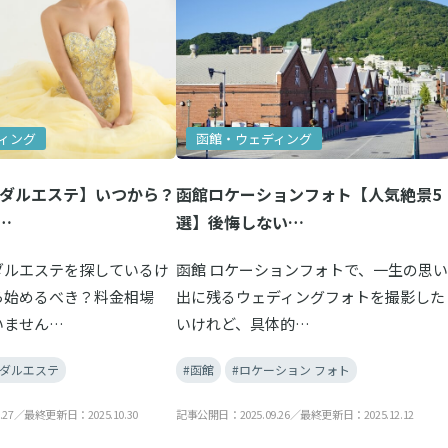
ィング
函館・ウェディング
イダルエステ】いつから？
函館ロケーションフォト【人気絶景5
…
選】後悔しない…
ダルエステを探しているけ
函館 ロケーションフォトで、一生の思い
ら始めるべき？料金相場
出に残るウェディングフォトを撮影した
いません…
いけれど、具体的…
イダルエステ
#函館
#ロケーション フォト
.27／最終更新日：2025.10.30
記事公開日：2025.09.26／最終更新日：2025.12.12