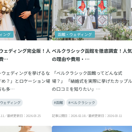
ィング
函館・ウェディング
ウェディング完全版！人
ベルクラシック函館を徹底調査！人気
費…
の理由や費用・…
トウェディングを挙げるな
「ベルクラシック函館ってどんな式
すめ？」とロケーション場
場？」 「結婚式を実際に挙げたカップ
方も多…
の口コミを知りたい」…
トウェディング
#函館
#ベルクラシック
.11／最終更新日：2026.03.25
記事公開日：2026.02.18／最終更新日：2026.03.11