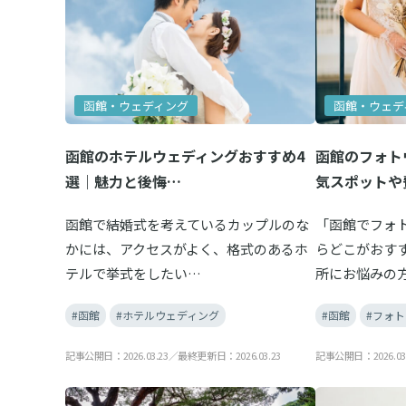
函館・ウェディング
函館・ウェデ
函館のホテルウェディングおすすめ4
函館のフォト
選｜魅力と後悔…
気スポットや
函館で結婚式を考えているカップルのな
「函館でフォ
かには、アクセスがよく、格式のあるホ
らどこがおす
テルで挙式をしたい…
所にお悩みの
#函館
#ホテルウェディング
#函館
#フォ
記事公開日：2026.03.23／最終更新日：2026.03.23
記事公開日：2026.03