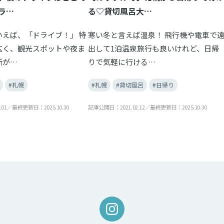
ラ…
る♡貸切風呂大…
いえば、「ドライブ！」 特
寒い冬と言えば温泉！ 飛行機や電車で
広く、観光スポットや夜ま
出して1泊温泉旅行も良いけれど、日帰
所が…
りで気軽に行ける…
#札幌
#札幌
#貸切風呂
#日帰り
.01／最終更新日：2025.10.30
記事公開日：2021.02.12／最終更新日：2025.10.30