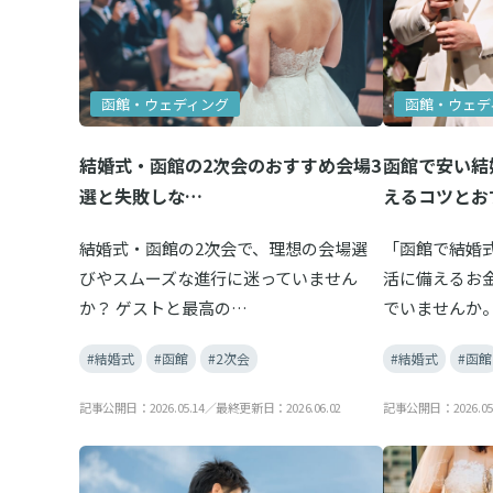
函館・ウェディング
函館・ウェデ
結婚式・函館の2次会のおすすめ会場3
函館で安い結
選と失敗しな…
えるコツとお
結婚式・函館の2次会で、理想の会場選
「函館で結婚
びやスムーズな進行に迷っていません
活に備えるお
か？ ゲストと最高の…
でいませんか。
#結婚式
#函館
#2次会
#結婚式
#函館
記事公開日：2026.05.14／最終更新日：2026.06.02
記事公開日：2026.05