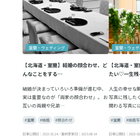
室蘭・ウェディング
室蘭・ウェデ
【北海道・室蘭】結婚の顔合わせ、ど
【北海道・室
んなことをする…
たい♡一生残
結婚が決まっていろいろ準備が進む中、
人生の幸せな
実は重要なのが「両家の顔合わせ」。 お
写真に残した
互いの両親や兄弟…
関わる写真に
#室蘭
#結婚
#顔合わせ
#室蘭
#結婚写
記事公開日：2023.01.24／最終更新日：2025.08.14
記事公開日：2023.01