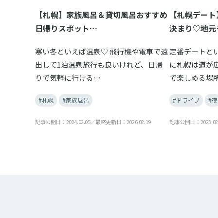
【札幌】家族風呂＆貸切風呂おすすめ
【札幌デート
日帰りスポット…
決まり♡地元
寒い冬といえば温泉♡ 飛行機や電車で遠
定番デートと
出して1泊温泉旅行も良いけれど、日帰
に札幌は道が
りで気軽に行ける…
で楽しめる場
#札幌
#家族風呂
#ドライブ
#夜
記事公開日：2024.02.05／最終更新日：2026.02.19
記事公開日：2023.02