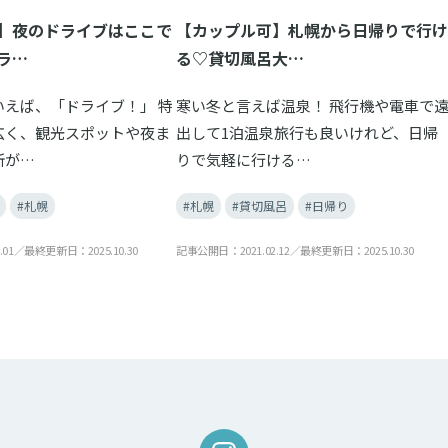
】夜のドライブはここで
【カップル可】札幌から日帰りで行け
ラ…
る♡貸切風呂大…
いえば、「ドライブ！」 特
寒い冬と言えば温泉！ 飛行機や電車で
広く、観光スポットや夜ま
出して1泊温泉旅行も良いけれど、日帰
所が…
りで気軽に行ける…
#札幌
#札幌
#貸切風呂
#日帰り
.01／最終更新日：2025.10.30
記事公開日：2021.02.12／最終更新日：2025.10.30