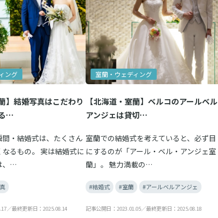
ィング
室蘭・ウェディング
蘭】結婚写真はこだわり
【北海道・室蘭】ベルコのアールベル
る…
アンジェは貸切…
瞬間・結婚式は、たくさん
室蘭での結婚式を考えていると、必ず目
くなるもの。 実は結婚式に
にするのが「アール・ベル・アンジェ室
は、…
蘭」。 魅力満載の…
真
#結婚式
#室蘭
#アールベルアンジェ
.17／最終更新日：2025.08.14
記事公開日：2023.01.05／最終更新日：2025.08.18