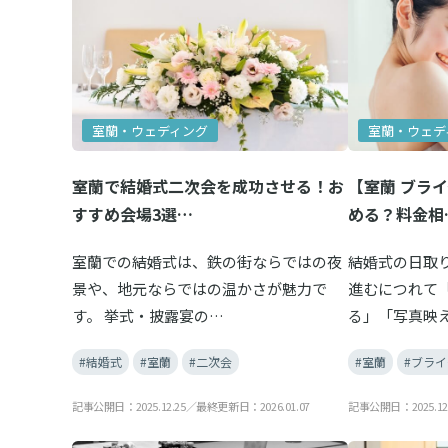
室蘭・ウェディング
室蘭・ウェデ
室蘭で結婚式二次会を成功させる！お
【室蘭 ブラ
すすめ会場3選…
める？料金相
室蘭での結婚式は、鉄の街ならではの夜
結婚式の日取
景や、地元ならではの温かさが魅力で
進むにつれて
す。 挙式・披露宴の…
る」「写真映
#結婚式
#室蘭
#二次会
#室蘭
#ブラ
記事公開日：2025.12.25／最終更新日：2026.01.07
記事公開日：2025.12