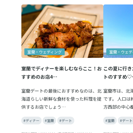
室蘭・ウェディング
室蘭・ウェデ
室蘭でディナーを楽しむならここ！お
この夏に行き
すすめのお店4…
トのすすめ♡
室蘭デートの最後におすすめなのは、北
室蘭市は、北
海道らしい新鮮な食材を使った料理を提
です。 人口は
供するお店でしょう…
方西部の中心
#ディナー
#室蘭
#デート
#室蘭
#デート