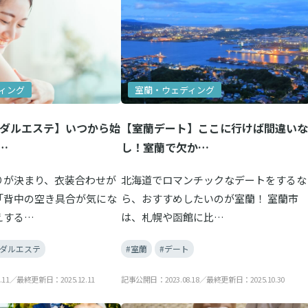
ィング
室蘭・ウェディング
イダルエステ】いつから始
【室蘭デート】ここに行けば間違いな
…
し！室蘭で欠か…
りが決まり、衣装合わせが
北海道でロマンチックなデートをするな
「背中の空き具合が気にな
ら、おすすめしたいのが室蘭！ 室蘭市
えする…
は、札幌や函館に比…
イダルエステ
#室蘭
#デート
.11／最終更新日：2025.12.11
記事公開日：2023.08.18／最終更新日：2025.10.30