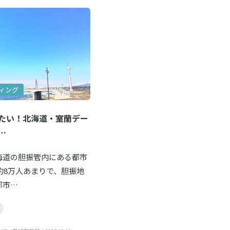
ィング
たい！北海道・室蘭デー
…
海道の胆振管内にある都市
約8万人あまりで、胆振地
都市…