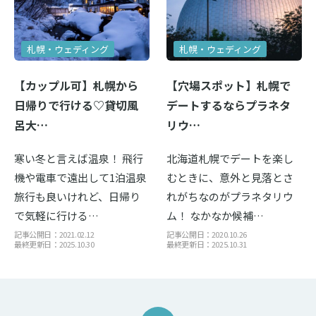
札幌・ウェディング
札幌・ウェディング
【カップル可】札幌から
【穴場スポット】札幌で
日帰りで行ける♡貸切風
デートするならプラネタ
呂大…
リウ…
寒い冬と言えば温泉！ 飛行
北海道札幌でデートを楽し
機や電車で遠出して1泊温泉
むときに、意外と見落とさ
旅行も良いけれど、日帰り
れがちなのがプラネタリウ
で気軽に行ける…
ム！ なかなか候補…
記事公開日：2021.02.12
記事公開日：2020.10.26
最終更新日：2025.10.30
最終更新日：2025.10.31