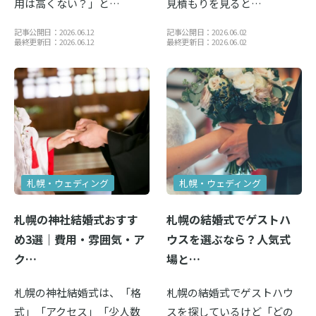
用は高くない？」と…
見積もりを見ると…
記事公開日：2026.06.12
記事公開日：2026.06.02
最終更新日：2026.06.12
最終更新日：2026.06.02
札幌・ウェディング
札幌・ウェディング
札幌の神社結婚式おすす
札幌の結婚式でゲストハ
め3選｜費用・雰囲気・ア
ウスを選ぶなら？人気式
ク…
場と…
札幌の神社結婚式は、「格
札幌の結婚式でゲストハウ
式」「アクセス」「少人数
スを探しているけど「どの