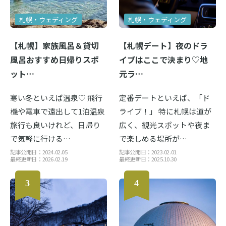
札幌・ウェディング
札幌・ウェディング
【札幌】家族風呂＆貸切
【札幌デート】夜のドラ
風呂おすすめ日帰りスポ
イブはここで決まり♡地
ット…
元ラ…
寒い冬といえば温泉♡ 飛行
定番デートといえば、「ド
機や電車で遠出して1泊温泉
ライブ！」 特に札幌は道が
旅行も良いけれど、日帰り
広く、観光スポットや夜ま
で気軽に行ける…
で楽しめる場所が…
記事公開日：2024.02.05
記事公開日：2023.02.01
最終更新日：2026.02.19
最終更新日：2025.10.30