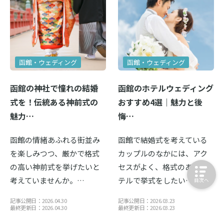
函館・ウェディング
函館・ウェディング
函館の神社で憧れの結婚
函館のホテルウェディング
式を！伝統ある神前式の
おすすめ4選｜魅力と後
魅力…
悔…
函館の情緒あふれる街並み
函館で結婚式を考えている
を楽しみつつ、厳かで格式
カップルのなかには、アク
の高い神前式を挙げたいと
セスがよく、格式のあるホ
考えていませんか。…
テルで挙式をしたい…
目次へ
記事公開日：2026.04.30
記事公開日：2026.03.23
最終更新日：2026.04.30
最終更新日：2026.03.23