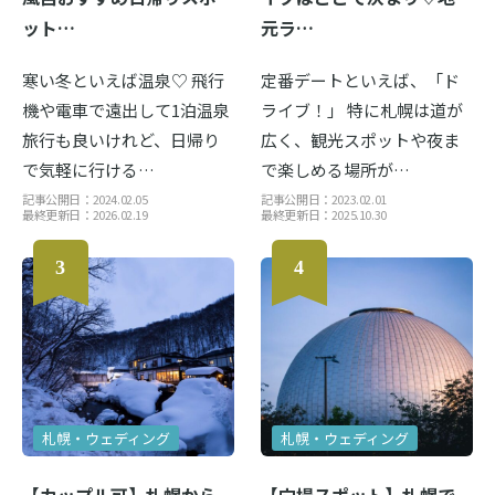
ット…
元ラ…
寒い冬といえば温泉♡ 飛行
定番デートといえば、「ド
機や電車で遠出して1泊温泉
ライブ！」 特に札幌は道が
旅行も良いけれど、日帰り
広く、観光スポットや夜ま
で気軽に行ける…
で楽しめる場所が…
記事公開日：2024.02.05
記事公開日：2023.02.01
最終更新日：2026.02.19
最終更新日：2025.10.30
札幌・ウェディング
札幌・ウェディング
【カップル可】札幌から
【穴場スポット】札幌で