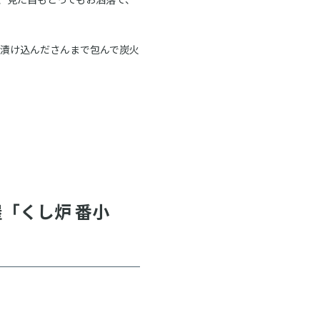
漬け込んださんまで包んで炭火
「くし炉 番小