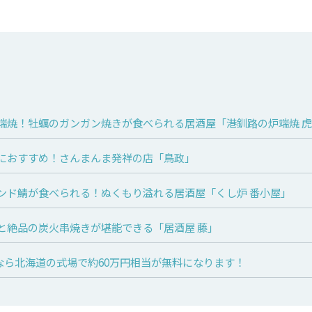
端焼！牡蠣のガンガン焼きが食べられる居酒屋「港釧路の炉端焼 
におすすめ！さんまんま発祥の店「鳥政」
ンド鯖が食べられる！ぬくもり溢れる居酒屋「くし炉 番小屋」
と絶品の炭火串焼きが堪能できる「居酒屋 藤」
n】なら北海道の式場で約60万円相当が無料になります！