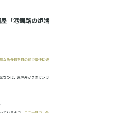
酒屋「港釧路の炉端
鮮な魚介類を目の前で豪快に焼
気なのは、厚岸産かきのガンガ
。
れているので、
ここ一軒で、今