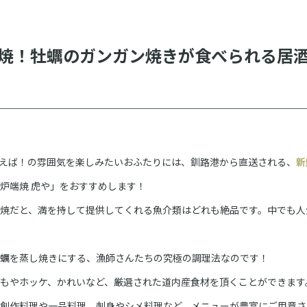
焼！牡蠣のガンガン焼きが食べられる居
えば！の雰囲気を楽しみたいおふたりには、釧路港から直送される、
新
炉端焼 虎や」をおすすめします！
焼だと、満を持して提供してくれる魚介類はどれも絶品です。中でも人
蠣を蒸し焼きにする、漁師さんたちの究極の調理法なのです！
もやホッケ、かれいなど、厳選された道内産食材を頂くことができます
創作料理や一品料理、刺身やシメ料理など、メニューが豊富にご用意さ