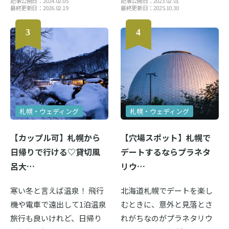
記事公開日：2024.02.05
記事公開日：2023.02.01
最終更新日：2026.02.19
最終更新日：2025.10.30
札幌・ウェディング
札幌・ウェディング
【カップル可】札幌から
【穴場スポット】札幌で
日帰りで行ける♡貸切風
デートするならプラネタ
呂大…
リウ…
寒い冬と言えば温泉！ 飛行
北海道札幌でデートを楽し
機や電車で遠出して1泊温泉
むときに、意外と見落とさ
旅行も良いけれど、日帰り
れがちなのがプラネタリウ