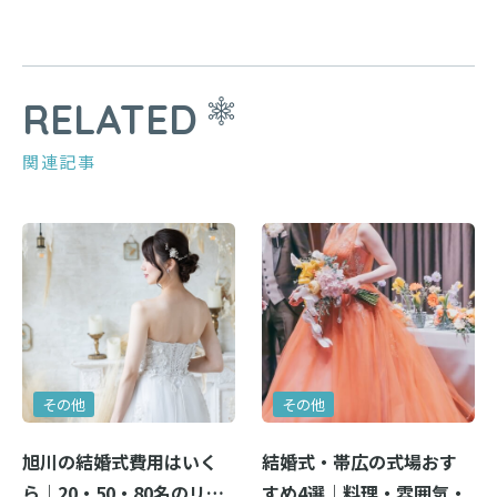
RELATED
関連記事
その他
その他
旭川の結婚式費用はいく
結婚式・帯広の式場おす
ら｜20・50・80名のリ…
すめ4選｜料理・雰囲気・