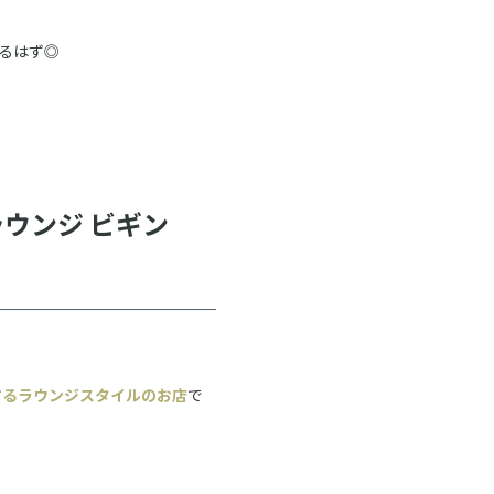
るはず◎
ウンジ ビギン
するラウンジスタイルのお店
で