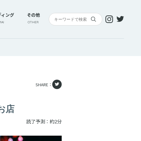
ディング
その他
AI
OTHER
SHARE：
お店
読了予測：約2分