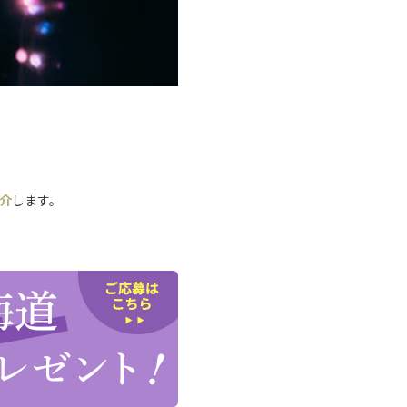
介
します。