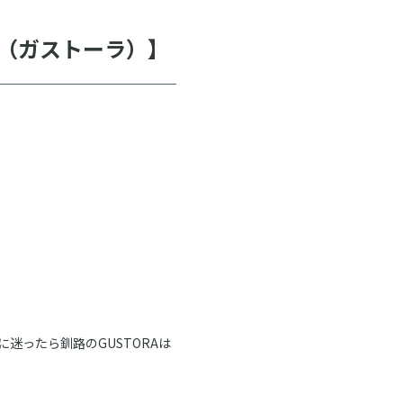
A（ガストーラ）】
迷ったら釧路のGUSTORAは