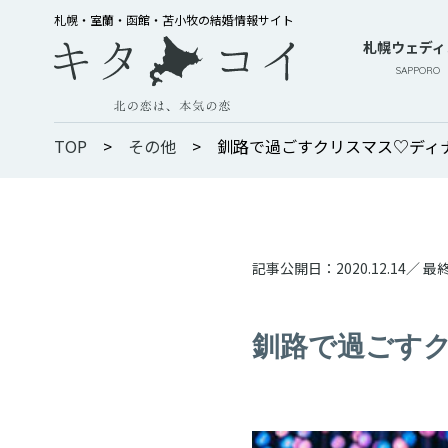
札幌・室蘭・函館・苫小牧の結婚情報サイト
札幌ウェディ
SAPPORO
TOP
>
その他
>
釧路で過ごすクリスマス♡ディ
記事公開日：
2020.12.14
／ 最
釧路で過ごす