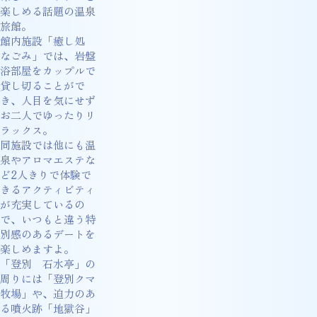
楽しめる話題の温泉
旅館。
館内施設「癒し処
なごみ」では、岩盤
浴部屋をカップルで
貸し切ることがで
き、人目を気にせず
お二人でゆったりリ
ラックス。
同施設では他にも温
泉やアロマエステな
ど2人きりで体験で
きるアクティビティ
が充実しているの
で、いつもと違う特
別感のあるデートを
楽しめますよ。
「登別 石水亭」の
周りには「登別クマ
牧場」や、迫力のあ
る噴火跡「地獄谷」