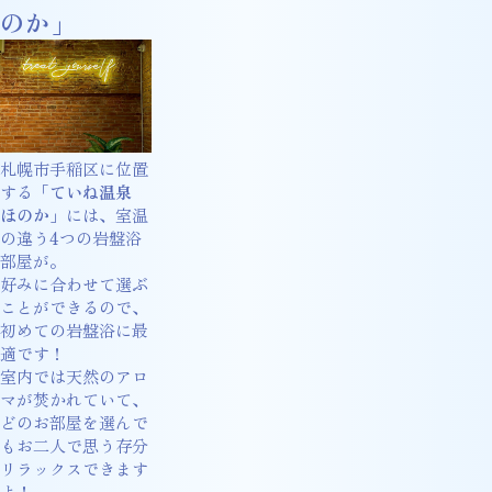
のか」
札幌市手稲区に位置
する「
ていね温泉
ほのか
」には、室温
の違う4つの岩盤浴
部屋が。
好みに合わせて選ぶ
ことができるので、
初めての岩盤浴に最
適です！
室内では天然のアロ
マが焚かれていて、
どのお部屋を選んで
もお二人で思う存分
リラックスできます
よ！