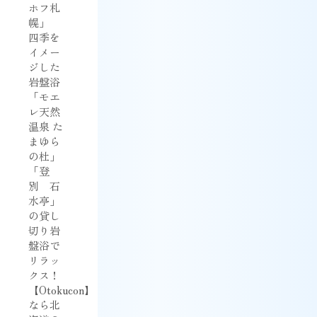
ホフ札
幌」
四季を
イメー
ジした
岩盤浴
「モエ
レ天然
温泉 た
まゆら
の杜」
「登
別 石
水亭」
の貸し
切り岩
盤浴で
リラッ
クス！
【Otokucon】
なら北