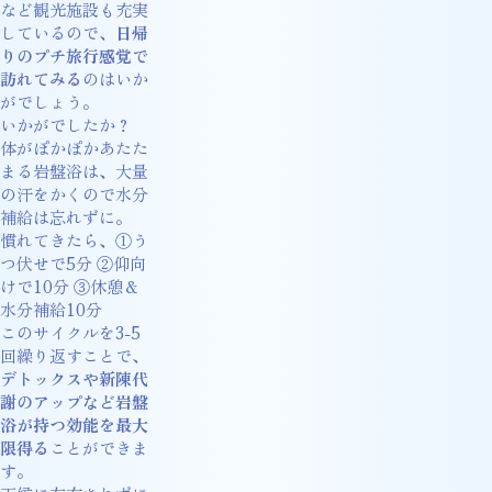
など観光施設も充実
しているので、
日帰
りのプチ旅行感覚で
訪れてみる
のはいか
がでしょう。
いかがでしたか？
体がぽかぽかあたた
まる岩盤浴は、大量
の汗をかくので水分
補給は忘れずに。
慣れてきたら、①う
つ伏せで5分 ②仰向
けで10分 ③休憩＆
水分補給10分
このサイクルを3-5
回繰り返すことで、
デトックスや新陳代
謝のアップなど岩盤
浴が持つ効能を最大
限得る
ことができま
す。