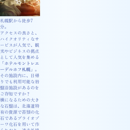
札幌駅から徒歩7
分。
アクセスの良さと、
ハイクオリティなサ
ービスが人気で、観
光やビジネスの拠点
として人気を集める
「
ホテルモントレエ
ーデルホフ札幌
」。
その施設内に、日帰
りでも利用可能な岩
盤浴施設があるのを
ご存知ですか？
横になるための大き
な石盤は、北海道特
有の資源で苔類の化
石であるプライオゾ
ーワ化石を用いて作