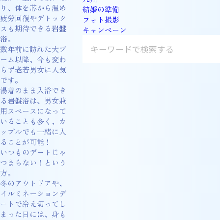
り、体を芯から温め
結婚の準備
疲労回復やデトック
フォト撮影
スも期待できる
岩盤
キャンペーン
浴
。
数年前に訪れた大ブ
ーム以降、今も変わ
らず老若男女に人気
です。
湯着のまま入浴でき
る岩盤浴は、男女兼
用スペースになって
いることも多く、カ
ップルでも一緒に入
ることが可能！
いつものデートじゃ
つまらない！という
方。
冬のアウトドアや、
イルミネーションデ
ートで冷え切ってし
まった日には、身も