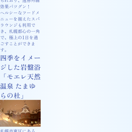
られおり、遠赤外線
効果バツグン！
ヘルシーなフードメ
ニューを揃えたスパ
ラウンジも利用で
き、札幌都心の一角
で、極上の1日を過
ごすことができま
す。
四季をイメー
ジした岩盤浴
「モエレ天然
温泉 たまゆ
らの杜」
札幌市東区にある