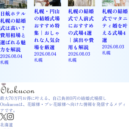
札幌・円山
札幌の結婚
札幌の結婚
日航ホテル
の結婚式場
式で人前式
式でマタニ
札幌の結婚
おすすめ特
におすすめ
ティ婚を叶
式は高い？
集｜おしゃ
の式場4選
える式場4
費用相場と
れな人気会
｜演出や費
選
選ばれる魅
場を厳選
用も解説
2026.08.03
力を解説
札幌
2026.08.04
2026.08.03
2026.08.04
札幌
札幌
札幌
最大70万円お得に叶える、自己負担0円の結婚式場探し
Otokuconは、花嫁様・プレ花嫁様へ向けた情報を
発信するメディ
アです。
北海道