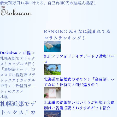
最大70万円お得に叶える、自己負担0円の結婚式場探し
RANKING
みんなに読まれてる
コラムランキング！
Otokukon
>
札幌
>
旭川エリアをドライブデート♪満喫コー
札幌近郊でデトック
ス
ス！カップルで行く
「岩盤浴デート」の
ススメ札幌近郊でデ
北海道の結婚式のギモン！「会費制」っ
トックス！カップル
てなに？招待制と何が違うの？
で行く「岩盤浴デー
ト」のススメ
札幌
札幌近郊でデ
北海道の結婚祝いはいくらが相場？会費
制はご祝儀必要？おすすめギフト紹介
トックス！カ