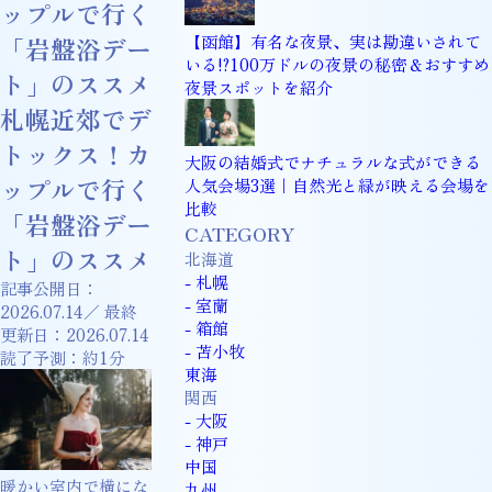
ップルで行く
【函館】有名な夜景、実は勘違いされて
「岩盤浴デー
いる!?100万ドルの夜景の秘密＆おすすめ
ト」のススメ
夜景スポットを紹介
札幌近郊でデ
トックス！カ
大阪の結婚式でナチュラルな式ができる
ップルで行く
人気会場3選｜自然光と緑が映える会場を
比較
「岩盤浴デー
CATEGORY
ト」のススメ
北海道
- 札幌
記事公開日：
- 室蘭
2026.07.14
／ 最終
- 箱館
更新日：
2026.07.14
- 苫小牧
読了予測：約1分
東海
関西
- 大阪
- 神戸
中国
暖かい室内で横にな
九州