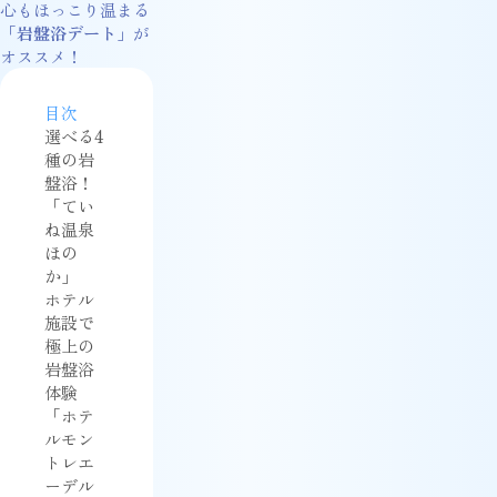
心もほっこり温まる
「
岩盤浴デート
」が
オススメ！
目次
選べる4
種の岩
盤浴！
「てい
ね温泉
ほの
か」
ホテル
施設で
極上の
岩盤浴
体験
「ホテ
ルモン
トレエ
ーデル