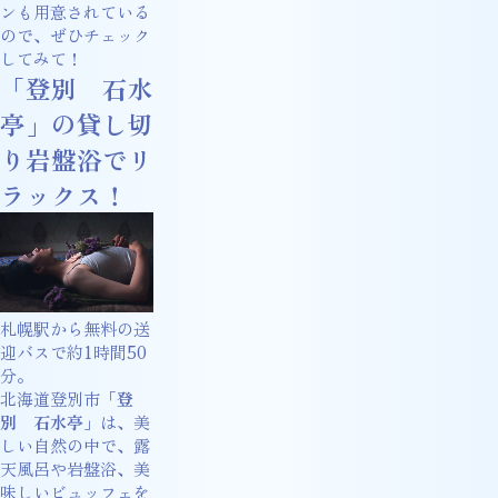
ンも用意されている
ので、ぜひチェック
してみて！
「登別 石水
亭」の貸し切
り岩盤浴でリ
ラックス！
札幌駅から無料の送
迎バスで約1時間50
分。
北海道登別市「
登
別 石水亭
」は、美
しい自然の中で、露
天風呂や岩盤浴、美
味しいビュッフェを