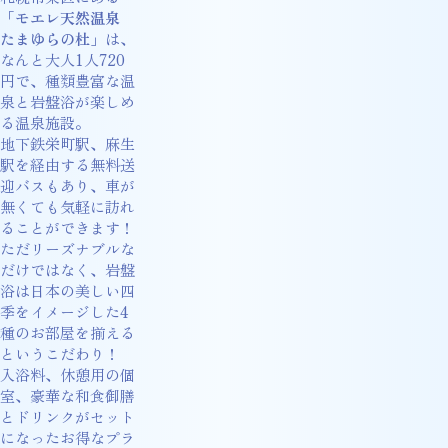
「
モエレ天然温泉
たまゆらの杜
」は、
なんと大人1人720
円で、種類豊富な温
泉と岩盤浴が楽しめ
る温泉施設。
地下鉄栄町駅、麻生
駅を経由する無料送
迎バスもあり、車が
無くても気軽に訪れ
ることができます！
ただリーズナブルな
だけではなく、岩盤
浴は日本の美しい四
季をイメージした4
種のお部屋を揃える
というこだわり！
入浴料、休憩用の個
室、豪華な和食御膳
とドリンクがセット
になったお得なプラ